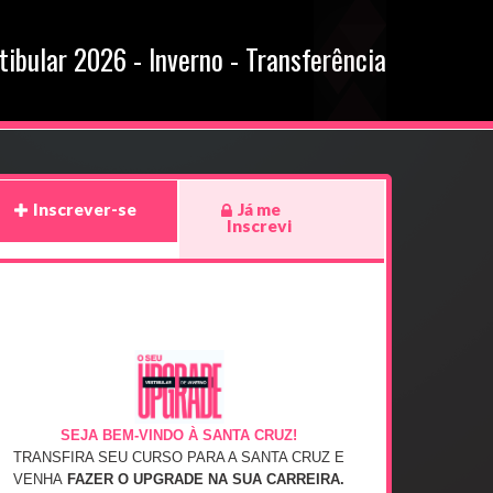
bular 2026 - Inverno - Transferência
Inscrever-se
Já me
Inscrevi
SEJA BEM-VINDO À SANTA CRUZ!
TRANSFIRA SEU CURSO PARA A SANTA CRUZ E
VENHA
FAZER O UPGRADE NA SUA CARREIRA.